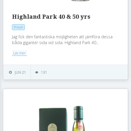
Highland Park 40 & 50 yrs
Provat
Jag fick den fantastiska möjligheten att jämföra dessa
båda giganter sida vid sida. Highland Park 40...
Läs mer
JUN 21
131