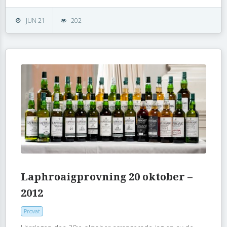
JUN 21
202
Laphroaigprovning 20 oktober –
2012
Provat