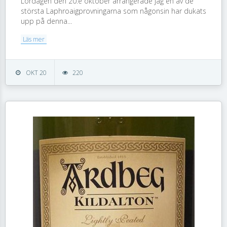
Lördagen den 20:e oktober arrangerade jag en av de
största Laphroaigprovningarna som någonsin har dukats
upp på denna...
Läs mer
OKT 20
220