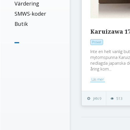
Värdering
SMWS-koder
Butik
Karuizawa 17
Provat
Inte en helt vanlig but
mytomspunna Karuiz
nedlagda japanska des
åring kom...
Läs mer
JAN 9
513