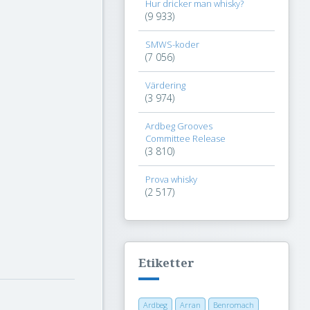
Hur dricker man whisky?
(9 933)
SMWS-koder
(7 056)
Värdering
(3 974)
Ardbeg Grooves
Committee Release
(3 810)
Prova whisky
(2 517)
Etiketter
Ardbeg
Arran
Benromach