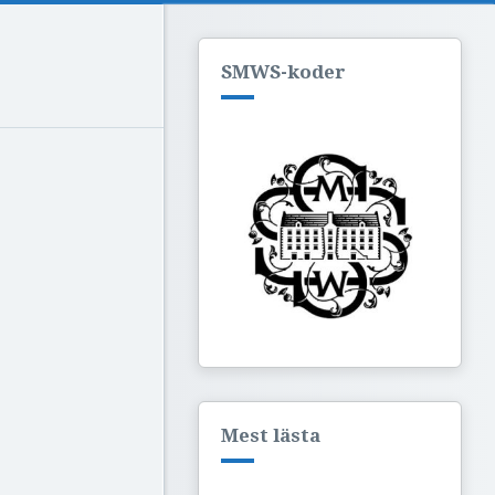
SMWS-koder
Mest lästa