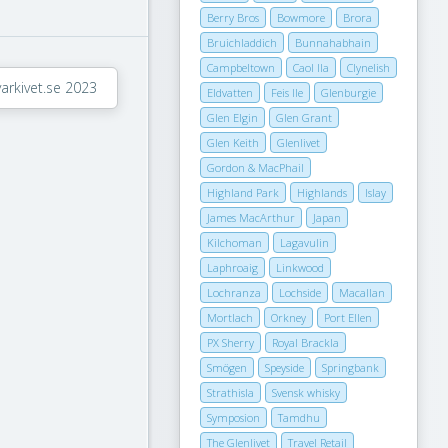
Berry Bros
Bowmore
Brora
Bruichladdich
Bunnahabhain
Campbeltown
Caol Ila
Clynelish
arkivet.se 2023
Eldvatten
Feis Ile
Glenburgie
Glen Elgin
Glen Grant
Glen Keith
Glenlivet
Gordon & MacPhail
Highland Park
Highlands
Islay
James MacArthur
Japan
Kilchoman
Lagavulin
Laphroaig
Linkwood
Lochranza
Lochside
Macallan
Mortlach
Orkney
Port Ellen
PX Sherry
Royal Brackla
Smögen
Speyside
Springbank
Strathisla
Svensk whisky
Symposion
Tamdhu
The Glenlivet
Travel Retail