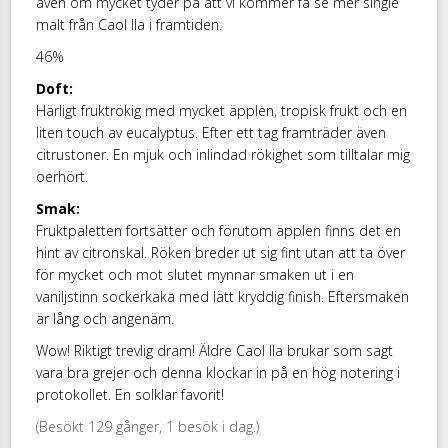
även om mycket tyder på att vi kommer få se mer single
malt från Caol Ila i framtiden.
46%
Doft:
Härligt fruktrökig med mycket äpplen, tropisk frukt och en
liten touch av eucalyptus. Efter ett tag framträder även
citrustoner. En mjuk och inlindad rökighet som tilltalar mig
oerhört.
Smak:
Fruktpaletten fortsätter och förutom äpplen finns det en
hint av citronskal. Röken breder ut sig fint utan att ta över
för mycket och mot slutet mynnar smaken ut i en
vaniljstinn sockerkaka med lätt kryddig finish. Eftersmaken
är lång och angenäm.
Wow! Riktigt trevlig dram! Äldre Caol Ila brukar som sagt
vara bra grejer och denna klockar in på en hög notering i
protokollet. En solklar favorit!
(Besökt 129 gånger, 1 besök i dag.)