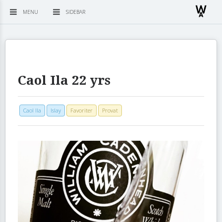
MENU
SIDEBAR
Caol Ila 22 yrs
Caol Ila
Islay
Favoriter
Provat