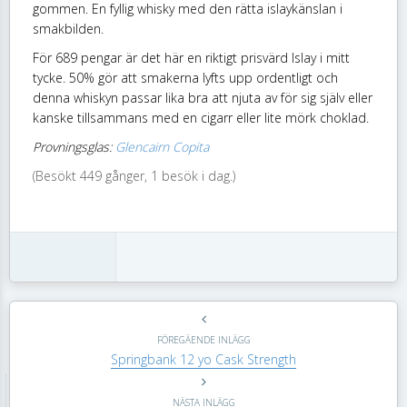
gommen. En fyllig whisky med den rätta islaykänslan i
smakbilden.
För 689 pengar är det här en riktigt prisvärd Islay i mitt
tycke. 50% gör att smakerna lyfts upp ordentligt och
denna whiskyn passar lika bra att njuta av för sig själv eller
kanske tillsammans med en cigarr eller lite mörk choklad.
Provningsglas:
Glencairn Copita
(Besökt 449 gånger, 1 besök i dag.)
FÖREGÄENDE INLÄGG
Springbank 12 yo Cask Strength
NÄSTA INLÄGG