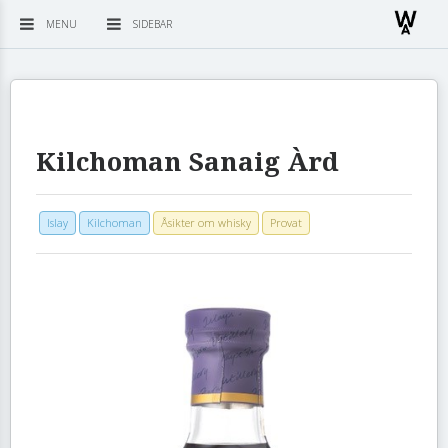
MENU
SIDEBAR
Kilchoman Sanaig Àrd
Islay
Kilchoman
Åsikter om whisky
Provat