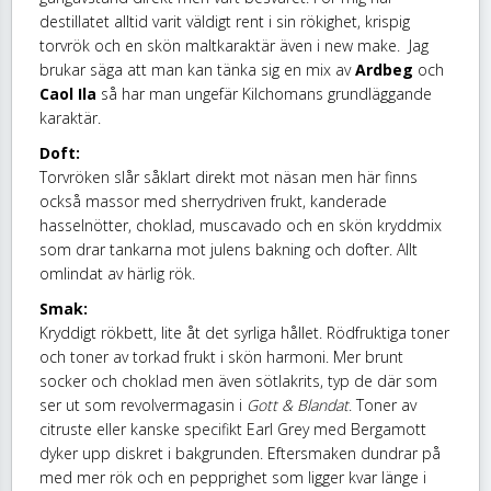
destillatet alltid varit väldigt rent i sin rökighet, krispig
torvrök och en skön maltkaraktär även i new make. Jag
brukar säga att man kan tänka sig en mix av
Ardbeg
och
Caol Ila
så har man ungefär Kilchomans grundläggande
karaktär.
Doft:
Torvröken slår såklart direkt mot näsan men här finns
också massor med sherrydriven frukt, kanderade
hasselnötter, choklad, muscavado och en skön kryddmix
som drar tankarna mot julens bakning och dofter. Allt
omlindat av härlig rök.
Smak:
Kryddigt rökbett, lite åt det syrliga hållet. Rödfruktiga toner
och toner av torkad frukt i skön harmoni. Mer brunt
socker och choklad men även sötlakrits, typ de där som
ser ut som revolvermagasin i
Gott & Blandat
. Toner av
citruste eller kanske specifikt Earl Grey med Bergamott
dyker upp diskret i bakgrunden. Eftersmaken dundrar på
med mer rök och en pepprighet som ligger kvar länge i