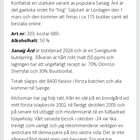
Kortfattat en starkare variant av populära Sanaig. Àrd är
det gaeliska ordet för ”hög”. Säljstart är Lördagen den 1
mars och den kommer att finnas i ca 115 butiker samt att
beställa online.
Art.nr:
303, kostar 689:-
Alkoholhalt:
50 %
Sanaig Àrd
är buteljerad 2024 och är en Sverigeunik
buteljering. Råvaran är hårt rökt malt (50 ppm) och
lagringen har ett ungefärligt recept av 70% Oloroso
Sherryfat och 30% Bourbonfat.
Totalt släpps det 8400 flaskor i första batchen och alla
kommer till Sverige.
Kilchoman har jag följt tätt, från en idé på en bondgård vid
mitt första Islaybesök 2002, till färdigt destilleri 2005 och
på senare tid utbyggt och moderniserat till en fullfjädrad
Islaywhisky. Vårt senaste besök i oktober -24 var lika
trevligt som vanligt och jag rekommenderar verkligen en
avstickare till denna pärla på öns västra sida. Det är inte
gångavstånd direkt men värt besväret. För mig har