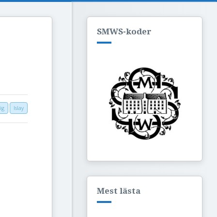
SMWS-koder
ig
Islay
Mest lästa