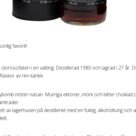
onlig favorit!
olorosofaten i en vatting. Destillerad 1980 och lagrad i 27 år. 
flaskor av ren kärlek.
rrybomb möter näsan. Murriga ektoner, mörk och bitter choklad 
ramträder.
 ett av lagerhusen på destilleriet med en fuktig, alkoholtung och a
ett.