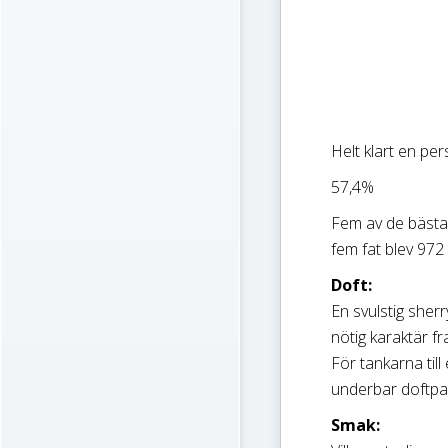
Helt klart en pers
57,4%
Fem av de bästa 
fem fat blev 972 
Doft:
En svulstig she
nötig karaktär f
För tankarna till
underbar doftpal
Smak: