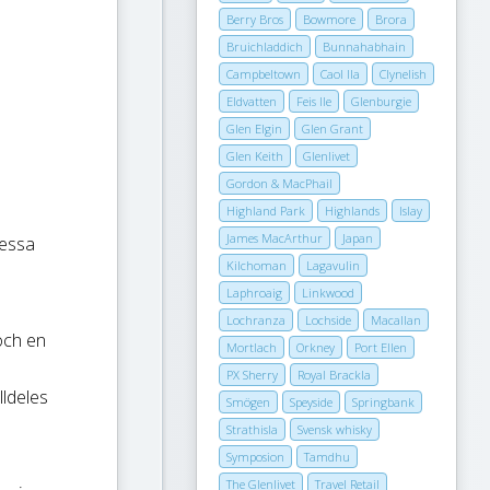
Berry Bros
Bowmore
Brora
Bruichladdich
Bunnahabhain
Campbeltown
Caol Ila
Clynelish
Eldvatten
Feis Ile
Glenburgie
Glen Elgin
Glen Grant
Glen Keith
Glenlivet
Gordon & MacPhail
Highland Park
Highlands
Islay
James MacArthur
Japan
Dessa
Kilchoman
Lagavulin
Laphroaig
Linkwood
Lochranza
Lochside
Macallan
och en
Mortlach
Orkney
Port Ellen
PX Sherry
Royal Brackla
lldeles
Smögen
Speyside
Springbank
Strathisla
Svensk whisky
Symposion
Tamdhu
The Glenlivet
Travel Retail