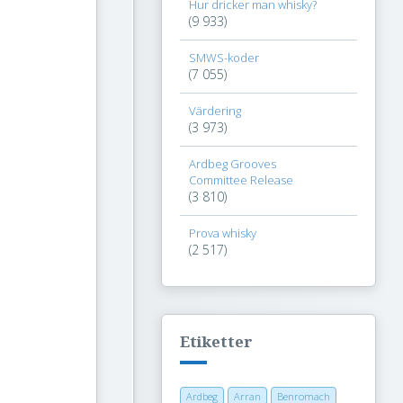
Hur dricker man whisky?
(9 933)
SMWS-koder
(7 055)
Värdering
(3 973)
Ardbeg Grooves
Committee Release
(3 810)
Prova whisky
(2 517)
Etiketter
Ardbeg
Arran
Benromach