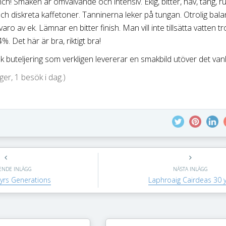
nch! Smaken är omvälvande och intensiv. Ekig, bitter, hav, tång, ru
ch diskreta kaffetoner. Tanninerna leker på tungan. Otrolig bal
aro av ek. Lämnar en bitter finish. Man vill inte tillsätta vatten tr
. Det här är bra, riktigt bra!
k buteljering som verkligen levererar en smakbild utöver det vanl
er, 1 besök i dag.)
ENDE INLÄGG
NÄSTA INLÄGG
 yrs Generations
Laphroaig Cairdeas 30 y