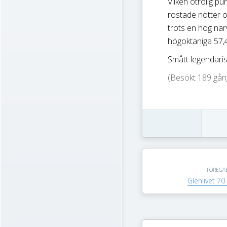
Vilken otrolig pu
rostade nötter o
trots en hög närv
högoktaniga 57,4%
Smått legendaris
(Besökt 189 gång
FÖREGÄ
Glenlivet 70