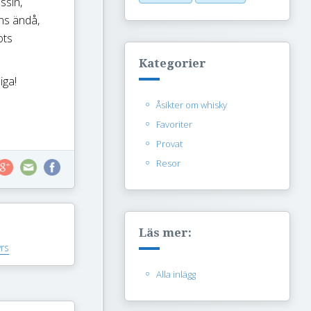
ssin,
ans ändå,
ots
Kategorier
iga!
Åsikter om whisky
Favoriter
Provat
Resor
Läs mer:
rs
Alla inlägg