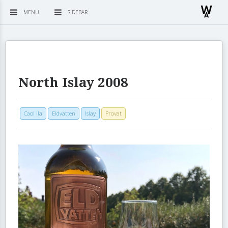
MENU
SIDEBAR
North Islay 2008
Caol Ila
Eldvatten
Islay
Provat