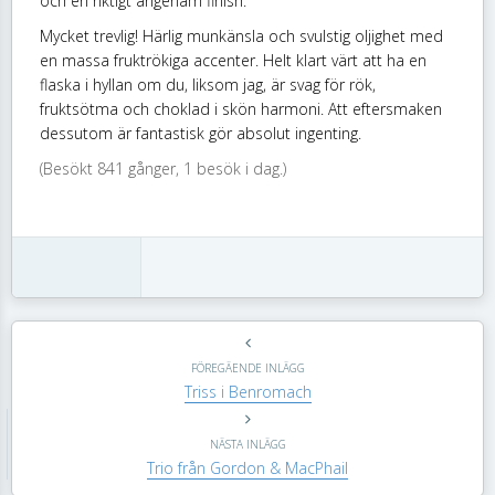
och en riktigt angenäm finish.
Mycket trevlig! Härlig munkänsla och svulstig oljighet med
en massa fruktrökiga accenter. Helt klart värt att ha en
flaska i hyllan om du, liksom jag, är svag för rök,
fruktsötma och choklad i skön harmoni. Att eftersmaken
dessutom är fantastisk gör absolut ingenting.
(Besökt 841 gånger, 1 besök i dag.)
FÖREGÄENDE INLÄGG
Triss i Benromach
NÄSTA INLÄGG
Trio från Gordon & MacPhail