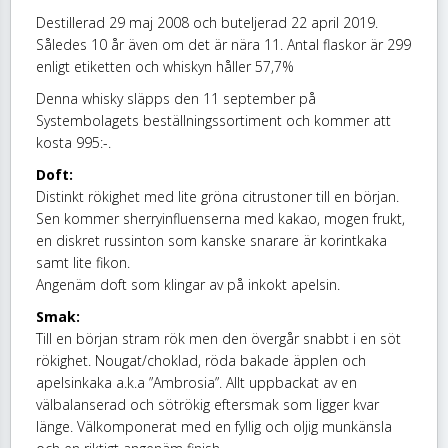
Destillerad 29 maj 2008 och buteljerad 22 april 2019.
Således 10 år även om det är nära 11. Antal flaskor är 299
enligt etiketten och whiskyn håller 57,7%
Denna whisky släpps den 11 september på
Systembolagets beställningssortiment och kommer att
kosta 995:-.
Doft:
Distinkt rökighet med lite gröna citrustoner till en början.
Sen kommer sherryinfluenserna med kakao, mogen frukt,
en diskret russinton som kanske snarare är korintkaka
samt lite fikon.
Angenäm doft som klingar av på inkokt apelsin.
Smak:
Till en början stram rök men den övergår snabbt i en söt
rökighet. Nougat/choklad, röda bakade äpplen och
apelsinkaka a.k.a ”Ambrosia”. Allt uppbackat av en
välbalanserad och sötrökig eftersmak som ligger kvar
länge. Välkomponerat med en fyllig och oljig munkänsla