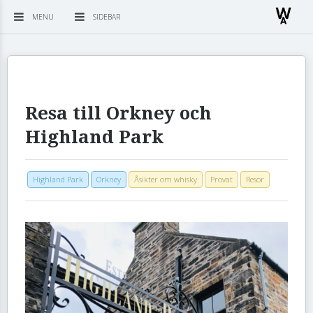
MENU
SIDEBAR
Resa till Orkney och
Highland Park
Highland Park
Orkney
Åsikter om whisky
Provat
Resor