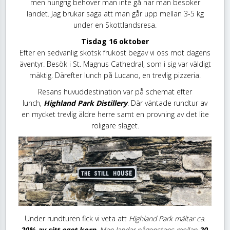
men hungrig behöver man inte gå när man besöker
landet. Jag brukar säga att man går upp mellan 3-5 kg
under en Skottlandsresa.
Tisdag 16 oktober
Efter en sedvanlig skotsk frukost begav vi oss mot dagens
äventyr. Besök i St. Magnus Cathedral, som i sig var väldigt
mäktig. Därefter lunch på Lucano, en trevlig pizzeria.
Resans huvuddestination var på schemat efter
lunch,
Highland Park Distillery
. Där väntade rundtur av
en mycket trevlig äldre herre samt en provning av det lite
roligare slaget.
Under rundturen fick vi veta att
Highland Park mältar ca.
20% av sitt eget korn
. Man landar någonstans mellan
20-