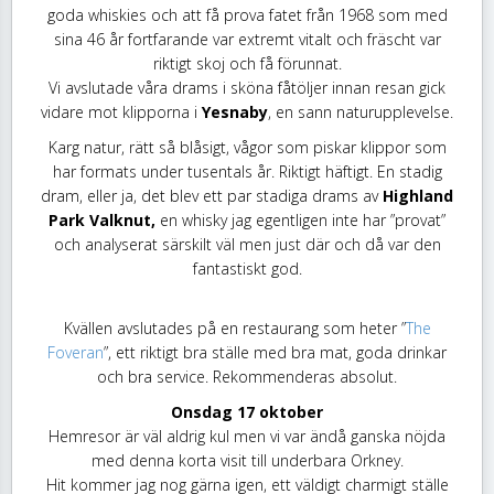
goda whiskies och att få prova fatet från 1968 som med
sina 46 år fortfarande var extremt vitalt och fräscht var
riktigt skoj och få förunnat.
Vi avslutade våra drams i sköna fåtöljer innan resan gick
vidare mot klipporna i
Yesnaby
, en sann naturupplevelse.
Karg natur, rätt så blåsigt, vågor som piskar klippor som
har formats under tusentals år. Riktigt häftigt. En stadig
dram, eller ja, det blev ett par stadiga drams av
Highland
Park Valknut,
en whisky jag egentligen inte har ”provat”
och analyserat särskilt väl men just där och då var den
fantastiskt god.
Kvällen avslutades på en restaurang som heter ”
The
Foveran
”, ett riktigt bra ställe med bra mat, goda drinkar
och bra service. Rekommenderas absolut.
Onsdag 17 oktober
Hemresor är väl aldrig kul men vi var ändå ganska nöjda
med denna korta visit till underbara Orkney.
Hit kommer jag nog gärna igen, ett väldigt charmigt ställe