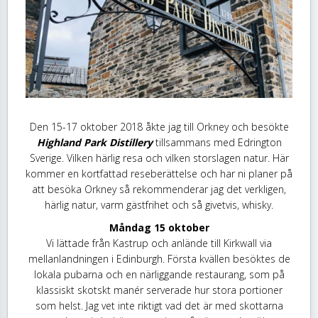
Den 15-17 oktober 2018 åkte jag till Orkney och besökte
Highland Park Distillery
tillsammans med Edrington
Sverige. Vilken härlig resa och vilken storslagen natur. Här
kommer en kortfattad reseberättelse och har ni planer på
att besöka Orkney så rekommenderar jag det verkligen,
härlig natur, varm gästfrihet och så givetvis, whisky.
Måndag 15 oktober
Vi lättade från Kastrup och anlände till Kirkwall via
mellanlandningen i Edinburgh. Första kvällen besöktes de
lokala pubarna och en närliggande restaurang, som på
klassiskt skotskt manér serverade hur stora portioner
som helst. Jag vet inte riktigt vad det är med skottarna