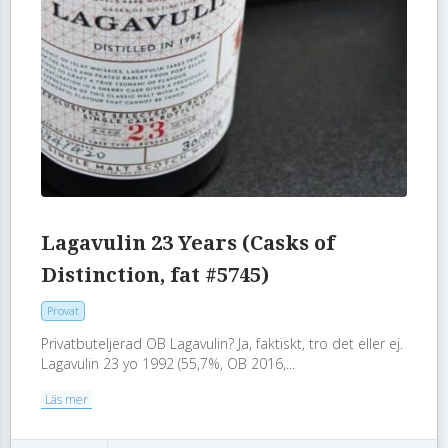
Lagavulin 23 Years (Casks of
Distinction, fat #5745)
Provat
Privatbuteljerad OB Lagavulin? Ja, faktiskt, tro det eller ej.
Lagavulin 23 yo 1992 (55,7%, OB 2016,...
Läs mer