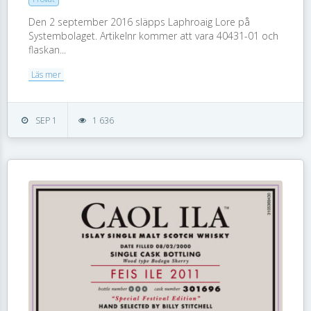
Den 2 september 2016 släpps Laphroaig Lore på
Systembolaget. Artikelnr kommer att vara 40431-01 och
flaskan...
Läs mer
SEP 1
1 636