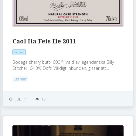
Caol Ila Feis Ile 2011
Provat
Bodega sherry butt- 600 fl. Vald av legendariska Billy
Stitchell. 64,3% Doft: Väldigt inbunden, gissar att...
Läs mer
JUL 17
171