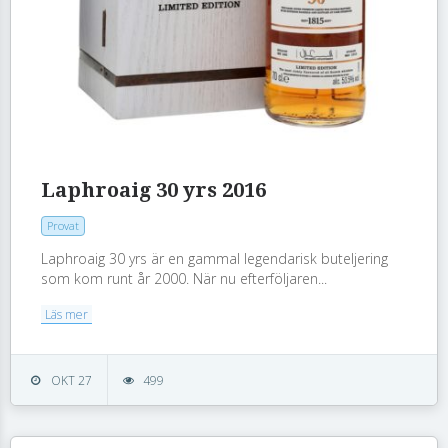
Laphroaig 30 yrs 2016
Provat
Laphroaig 30 yrs är en gammal legendarisk buteljering
som kom runt år 2000. När nu efterföljaren...
Läs mer
OKT 27
499