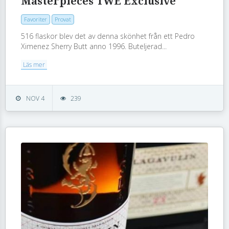
Masterpieces TWE Exclusive
Favoriter
Provat
516 flaskor blev det av denna skönhet från ett Pedro
Ximenez Sherry Butt anno 1996. Buteljerad...
Läs mer
NOV 4
239