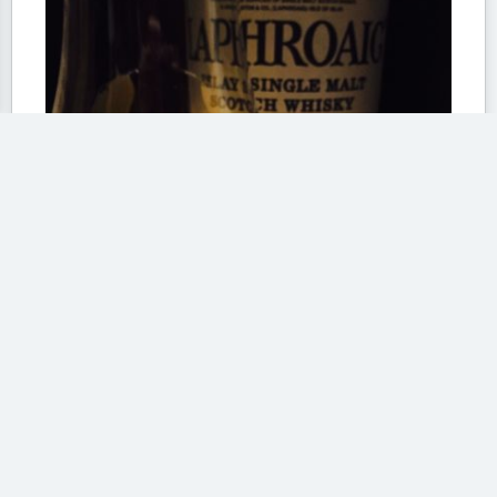
Laphroaig 1988 vintage for Sweden
Favoriter
Provat
En gammal favorit som buteljerades för den svenska