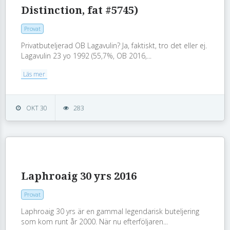
Distinction, fat #5745)
Provat
Privatbuteljerad OB Lagavulin? Ja, faktiskt, tro det eller ej.
Lagavulin 23 yo 1992 (55,7%, OB 2016,...
Läs mer
OKT 30
283
Laphroaig 30 yrs 2016
Provat
Laphroaig 30 yrs är en gammal legendarisk buteljering
som kom runt år 2000. När nu efterföljaren...