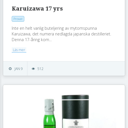
Karuizawa 17 yrs
Provat
Inte en helt vanlig buteljering av mytomspunna
Karuizawa, det numera nedlagda japanska destilleriet.
Denna 17-åring kom...
Läs mer
JAN 9
512