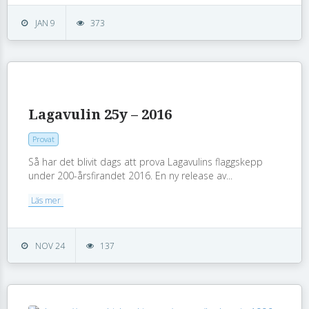
JAN 9
373
Lagavulin 25y – 2016
Provat
Så har det blivit dags att prova Lagavulins flaggskepp
under 200-årsfirandet 2016. En ny release av...
Läs mer
NOV 24
137