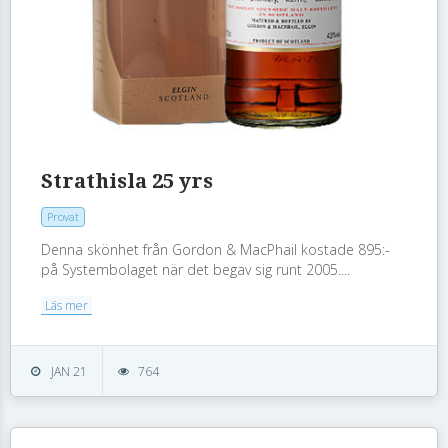
Strathisla 25 yrs
Provat
Denna skönhet från Gordon & MacPhail kostade 895:-
på Systembolaget när det begav sig runt 2005....
Läs mer
JAN 21
764