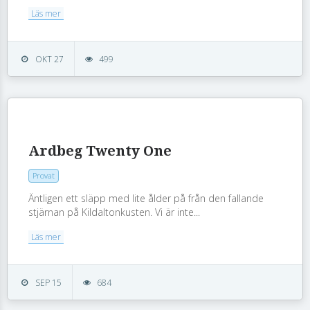
Läs mer
OKT 27
499
Ardbeg Twenty One
Provat
Äntligen ett släpp med lite ålder på från den fallande
stjärnan på Kildaltonkusten. Vi är inte...
Läs mer
SEP 15
684