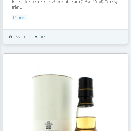
för att fira Samarolis 20-årsjubileum (1968-1988). Whisky
från...
Läs mer
JAN 31
109