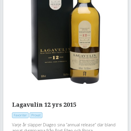
Lagavulin 12 yrs 2015
Favoriter
Provat
Varje år släpper Diageo sina ”annual release” där bland
annat dyrgriparna från Port Ellen och Brora...