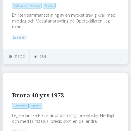
Åsikter om whisky
Provat
En liten sammanställning av en mycket trevlig kväll med
middag och Macallanprovning på Operakällaren. Jag
minns...
Läs mer
DEC 2
284
Brora 40 yrs 1972
Favoriter
Provat
Legendariska Brora är oftast riktigt bra whisky. Nedlagt
och med kultstatus, precis som en del andra...