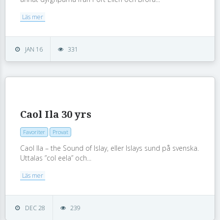
Läs mer
JAN 16
331
Caol Ila 30 yrs
Favoriter
Provat
Caol Ila – the Sound of Islay, eller Islays sund på svenska.
Uttalas ”col eela” och...
Läs mer
DEC 28
239