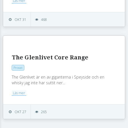
Läs mer
OKT 31
468
The Glenlivet Core Range
Provat
The Glenlivet är en av giganterna i Speyside och en
whisky jag inte har suttit ner...
Läs mer
OKT 27
265