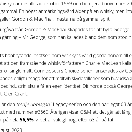
Whiskyn är destillerad oktober 1959 och buteljerad november 2
r gammal. En högst anmärkningsvärd ålder på en whisky, men int
 gäller Gordon & MacPhail, mästarna på gammal sprit.
 utgåva från Gordon & MacPhail skapades för att hylla George
ch gärning – Mr George, som han kallades bland dem som stod
s banbrytande insatser inom whiskyns värld gjorde honom till 
et att den framstående whiskyförfattaren Charlie MacLean kall
r of single malt’. Connoisseurs Choice-serien lanserades av G
pades enligt utsago för att maltwhiskydestillerier som huvudsakl
dedindustrin skulle få en egen identitet. Dit hörde också George
t, Glen Grant.
9 är den
tredje upplagan
i Legacy-serien och den har legat 63 år
y Butt med nummer #3665. Återigen visar G&M att det går att lång
är på hela
56,5%
, vilklet är väldigt högt efter 63 år på fat.
gusti 2023