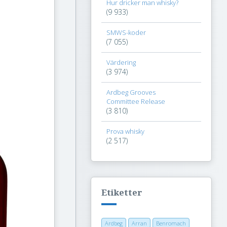
Hur dricker man whisky?
(9 933)
SMWS-koder
(7 055)
Värdering
(3 974)
Ardbeg Grooves
Committee Release
(3 810)
Prova whisky
(2 517)
Etiketter
Ardbeg
Arran
Benromach