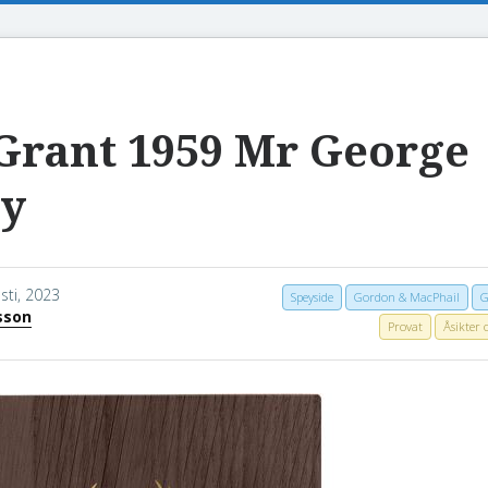
Grant 1959 Mr George
cy
sti, 2023
Speyside
Gordon & MacPhail
G
sson
Provat
Åsikter