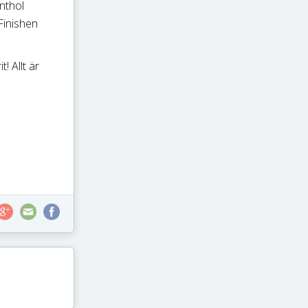
nthol
 Finishen
! Allt är