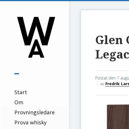
Glen 
Lega
Postat den
1 augu
av
Fredrik Lar
Start
Om
Provningsledare
Prova whisky