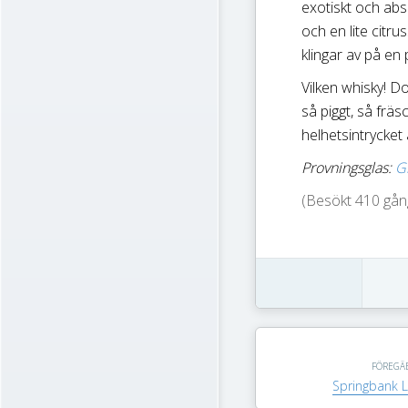
exotiskt och abs
och en lite citru
klingar av på en 
Vilken whisky! Do
så piggt, så fräsc
helhetsintrycket
Provningsglas:
G
(Besökt 410 gång
FÖREGÄ
Springbank L