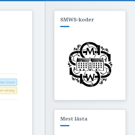
SMWS-koder
len Grant
 om whisky
Mest lästa