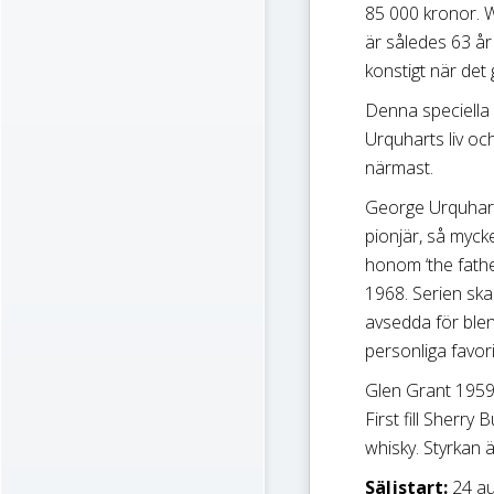
85 000 kronor. 
är således 63 å
konstigt när det
Denna speciella
Urquharts liv o
närmast.
George Urquhart
pionjär, så myck
honom ‘the fathe
1968. Serien ska
avsedda för blen
personliga favori
Glen Grant 195
First fill Sherr
whisky. Styrkan 
Säljstart:
24 au