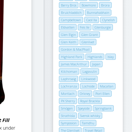
Berry Bros
Bowmore
Brora
Bruichladdich
Bunnahabhain
Campbeltown
Caol Ila
Clynelish
Eldvatten
Feis Ile
Glenburgie
Glen Elgin
Glen Grant
Glen Keith
Glenlivet
Gordon & MacPhail
Highland Park
Highlands
Islay
James MacArthur
Japan
Kilchoman
Lagavulin
Laphroaig
Linkwood
Lochranza
Lochside
Macallan
Mortlach
Orkney
Port Ellen
PX Sherry
Royal Brackla
Smögen
Speyside
Springbank
Strathisla
Svensk whisky
Fill
Symposion
Tamdhu
ax under
The Glenlivet
Travel Retail