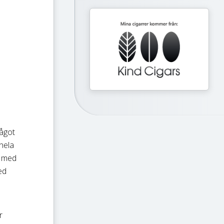
något
hela
h med
ed
r