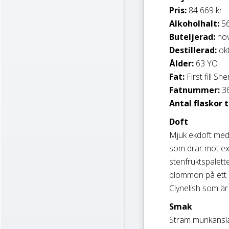
Pris:
84 669 kr
Alkoholhalt:
56
Buteljerad:
nov
Destillerad:
ok
Ålder:
63 YO
Fat:
First fill Sh
Fatnummer:
3
Antal flaskor t
Doft
Mjuk ekdoft med
som drar mot exo
stenfruktspalett
plommon på ett h
Clynelish som är 
Smak
Stram munkänsla 