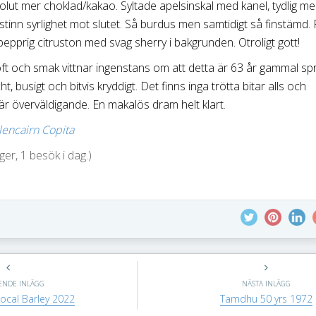
olut mer choklad/kakao. Syltade apelsinskal med kanel, tydlig me
sstinn syrlighet mot slutet. Så burdus men samtidigt så finstämd.
pepprig citruston med svag sherry i bakgrunden. Otroligt gott!
ft och smak vittnar ingenstans om att detta är 63 år gammal sprit
ht, busigt och bitvis kryddigt. Det finns inga trötta bitar alls och
 är överväldigande. En makalös dram helt klart.
lencairn Copita
er, 1 besök i dag.)
ENDE INLÄGG
NÄSTA INLÄGG
ocal Barley 2022
Tamdhu 50 yrs 1972