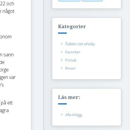
022 och
e något
Kategorier
 honom
Åsikter om whisky
Favoriter
en sann
Provat
ade
Resor
eorge
igen var
’s
Läs mer:
 på ett
lagra
Alla inlägg