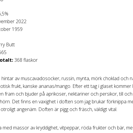
,5%
ember 2022
tober 1959
erry Butt
665
otalt:
368 flaskor
 hintar av muscavadosocker, russin, mynta, mörk choklad och 
tisk frukt, kanske ananas/mango. Efter ett tag i glaset kommer 
en fram och bjuder på aprikoser, nektariner och persikor, till oc
örn. Det finns en vaxighet i doften som jag brukar förknippa m
otroligt angenäm. Doften är pigg och fräsch, väldigt vital.
med massor av kryddighet, vitpeppar, röda frukter och bär, me